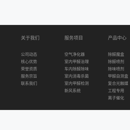
关于我们
服务项目
产品中心
公司动态
空气净化器
除醛魔盒
核心优势
室内甲醛治理
除醛喷剂
荣誉资质
车内除醛除味
除味喷剂
服务宗旨
室内消毒杀菌
甲醛自测盒
联系我们
室内甲醛检测
复合光触媒
新风系统
工程专用
离子催化