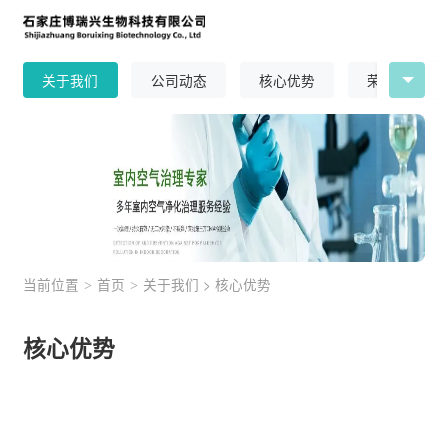
关于我们
公司动态
核心优势
荣誉资质
当前位置
首页
关于我们
>
核心优势
>
>
核心优势