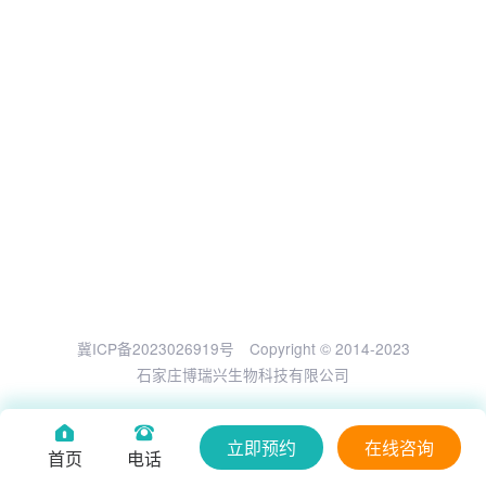
冀ICP备2023026919号
Copyright © 2014-2023
石家庄博瑞兴生物科技有限公司
立即预约
在线咨询
首页
电话
0.117978s